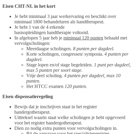
Eisen CHT-NL in het kort
Je hebt minimaal 3 jaar werkervaring en beschikt over
minimaal 1800 behandeluren als handtherapeut.
Je hebt 1 van de 4 erkende
basisopleidingen handtherapie voltooid.
In afgelopen 5 jaar heb je
minimaal 120 punten
behaald met
vervolgscholingen:
Meerdaagse scholingen.
8 punten per dagdeel.
Korte scholingen, congressen/ symposia.
4 punten per
dagdeel.
Stage lopen en/of stage begeleiden.
1 punt per dagdeel,
max 5 punten per soort stage.
Vrije deel scholing.
4 punten per dagdeel, max 10
punten.
Het HTCC examen
120 punten.
Eisen dispensatieregeling
Bewijs dat je inschrijven staat in het register
handergotherapeut.
Uittreksel waarin staat welke scholingen je hebt opgevoerd
voor het register handergotherapeut.
Dien zo nodig extra punten voor vervolgscholingen in.
Bij de aanvraag voor het specialistenregister