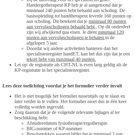
Handergotherapeut KP heb je al aangetoond dat je
minimaal 240 punten hebt behaald aan scholing. De
basisopleiding tot handtherapeut leverde 160 punten op
aan scholing. Dit betekent dat je
minimaal 80 punten
aan vervolgscholingen behaald hebt
. Op dit onderdeel
zijn wij afwijkend qua eisen. Je dient
minimaal 120
punten aan vervolgscholingen te behalen
in de
afgelopen 5 jaar.
Doordat wij andere activiteiten hanteren dan het
specialistenregister handET, kan het dus zijn dat je een
tekort hebt van maximaal 40 punten.
Let op: de registratie als CHT-NL is even lang geldig als de
KP-registratie in het specialistenregister.
Lees deze toelichting voordat je het formulier verder invult
Het is niet mogelijk het formulier tussentijds op te slaan en
later verder in te vullen. Het formulier moet dus in één keer
volledig worden ingevuld.
Zorg daarom dat je de volgende relevante bijlages al ter
beschikking hebt:
Afstudeerdatum fysiotherapie/ergotherapie.
BIG-nummer of KP-nummer.
Bewijsstukken waaruit blijkt dat je minimaal 3 jaar